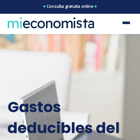
Ir
Consulta gratuita online
al
contenido
Gastos
deducibles del