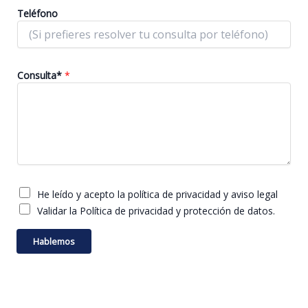
Teléfono
Consulta*
*
C
He leído y acepto la política de privacidad y aviso legal
o
r
Validar la Política de privacidad y protección de datos.
r
e
Hablemos
o
N
o
m
b