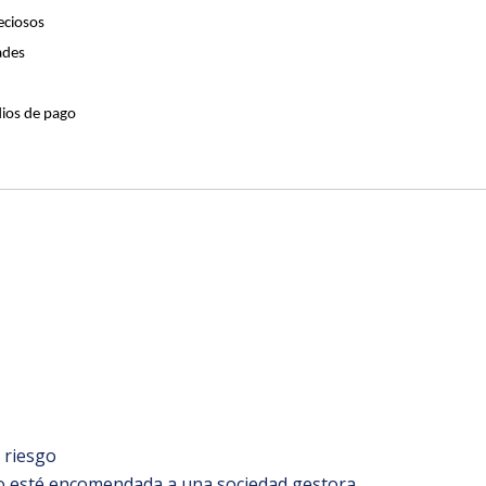
eciosos
ades
dios de pago
 riesgo
no esté encomendada a una sociedad gestora