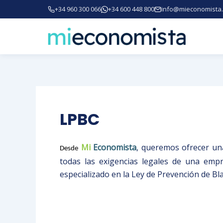
Ir
+34 960 300 066
+34 600 448 800
info@mieconomista
al
contenido
LPBC
Mi
Economista
, queremos ofrecer una
Desde
todas las exigencias legales de una emp
especializado en la Ley de Prevención de B